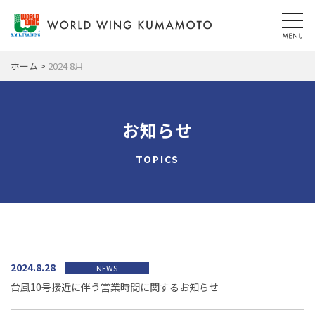
t
o
g
g
ホーム
>
2024 8月
l
e
n
a
お知らせ
v
i
TOPICS
g
a
t
i
o
n
2024.8.28
NEWS
台風10号接近に伴う営業時間に関するお知らせ